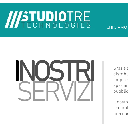
CHI SIAMO
I
NOSTRI
Grazie
distrib
SERVIZI
ampio s
spazian
pubblic
Il nost
accurat
una nuo