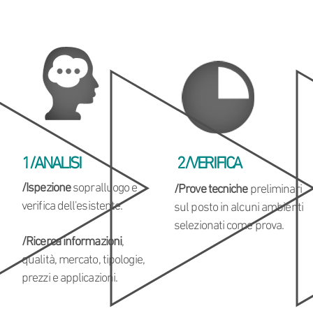
1/ANALISI
2/VERIFICA
/Ispezione
sopralluogo e
/Prove tecniche
preliminari
verifica dell'esistente.
sul posto in alcuni ambienti
selezionati come prova.
/Ricerca informazioni
,
qualità, mercato, tipologie,
prezzi e applicazioni.