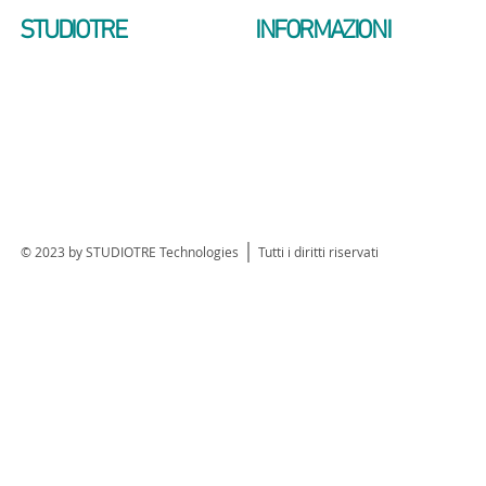
STUDIOTRE
INFORMAZIONI
CHI SIAMO
VIDEO INTRODUTTIVO
SERVIZI
AVVERTENZE LEGALI
LA TECNOLOGIA LED
CONTATTI
© 2023 by STUDIOTRE Technologies Tutti i diritti riservati