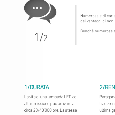
Numerose e di varia
dei vantaggi di non 
Benchè numerose es
1/
2
1/DURATA
2/RE
La vita di una lampada LED ad
Paragona
alta emissione può arrivare a
tradizion
circa 20/40’000 ore. La stessa
ultima g