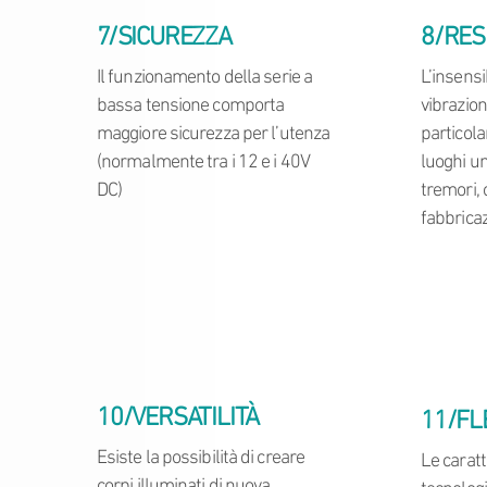
7/SICUREZZA
8/RES
Il funzionamento della serie a
L’insensib
bassa tensione comporta
vibrazion
maggiore sicurezza per l’utenza
particol
(normalmente tra i 12 e i 40V
luoghi um
DC)
tremori,
fabbricaz
10/VERSATILITÀ
11/FL
Esiste la possibilità di creare
Le caratt
corpi illuminati di nuova