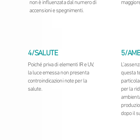
non è influenzata dal numero di
maggiore 
accensioni e spegnimenti.
4/SALUTE
5/AMB
Poiché priva di elementi IR e UV,
L’assenz
la luce emessa non presenta
questa t
controindicazioni note per la
particol
salute.
per la ri
ambiental
produzio
dopo il 