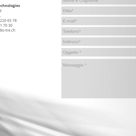
chnologies
9
A
 220 65 78
01 70 30
io-tre.ch