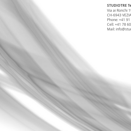
STUDIOTRE Te
Via ai Ronchi 1
CH-6943 VEZI
Phone: +41 91
Cell: +41 78 6
Mail:
info@stud