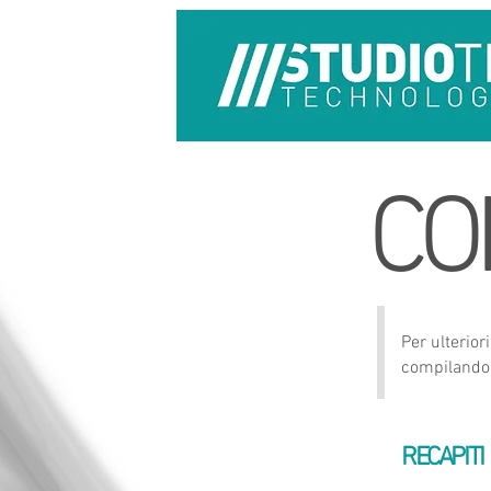
CO
Per ulterior
compilando i
RECAPITI